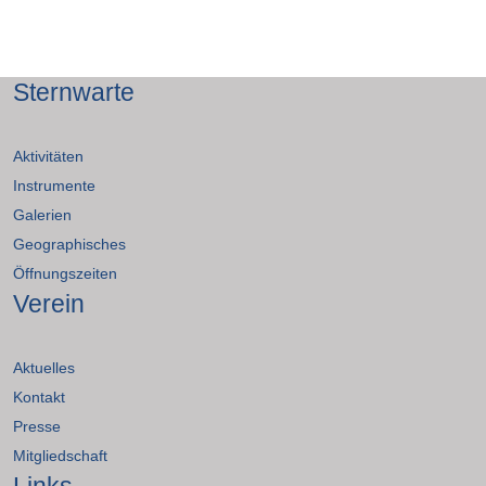
Sternwarte
Aktivitäten
Instrumente
Galerien
Geographisches
Öffnungszeiten
Verein
Aktuelles
Kontakt
Presse
Mitgliedschaft
Links