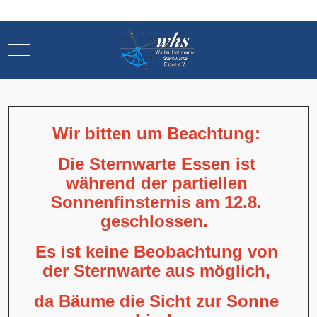
Mobile Menu Toggle
Mobile Menu Toggle
Wir bitten um Beachtung:
Die Sternwarte Essen ist
während der partiellen
Sonnenfinsternis am 12.8.
geschlossen.
Es ist keine Beobachtung von
der Sternwarte aus möglich,
da Bäume die Sicht zur Sonne