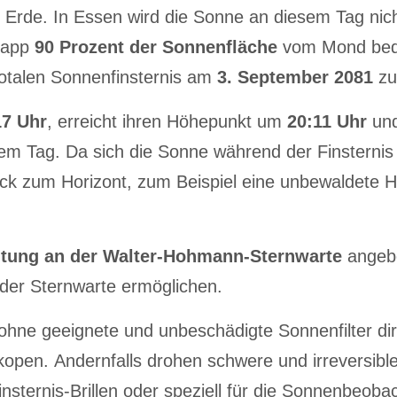
e Erde. In Essen wird die Sonne an diesem Tag nic
knapp
90 Prozent der Sonnenfläche
vom Mond bede
totalen Sonnenfinsternis am
3. September 2081
zu
17 Uhr
, erreicht ihren Höhepunkt um
20:11 Uhr
und
 Tag. Da sich die Sonne während der Finsternis be
ick zum Horizont, zum Beispiel eine unbewaldete H
tung an der Walter-Hohmann-Sternwarte
angebo
 der Sternwarte ermöglichen.
ohne geeignete und unbeschädigte Sonnenfilter dir
open. Andernfalls drohen schwere und irreversib
nfinsternis-Brillen oder speziell für die Sonnenbeo