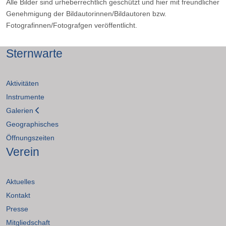
Alle Bilder sind urheberrechtlich geschützt und hier mit freundlicher
Genehmigung der Bildautorinnen/Bildautoren bzw.
Fotografinnen/Fotografgen veröffentlicht.
Sternwarte
Aktivitäten
Instrumente
Galerien
Geographisches
Öffnungszeiten
Verein
Aktuelles
Kontakt
Presse
Mitgliedschaft