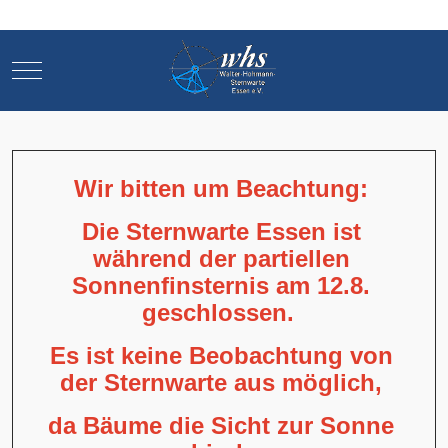
Mobile Menu Toggle
Mobile Menu Toggle
Wir bitten um Beachtung:
Die Sternwarte Essen ist
während der partiellen
Sonnenfinsternis am 12.8.
geschlossen.
Es ist keine Beobachtung von
der Sternwarte aus möglich,
da Bäume die Sicht zur Sonne