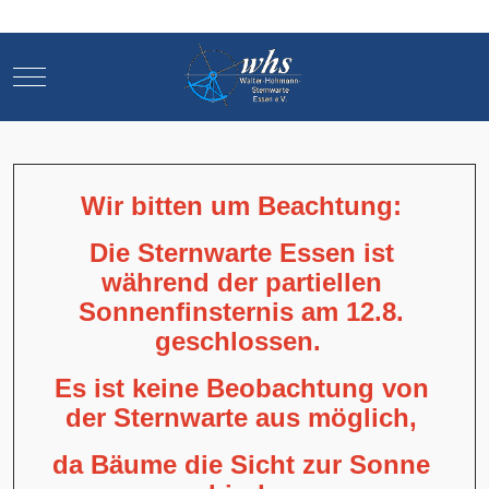
Mobile Menu Toggle
Mobile Menu Toggle
Wir bitten um Beachtung:
Die Sternwarte Essen ist
während der partiellen
Sonnenfinsternis am 12.8.
geschlossen.
Es ist keine Beobachtung von
der Sternwarte aus möglich,
da Bäume die Sicht zur Sonne