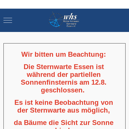
Mobile Menu Toggle
Mobile Menu Toggle
Wir bitten um Beachtung:
Die Sternwarte Essen ist
während der partiellen
Sonnenfinsternis am 12.8.
geschlossen.
Es ist keine Beobachtung von
der Sternwarte aus möglich,
da Bäume die Sicht zur Sonne